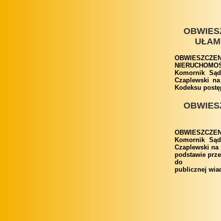
OBWIES
UŁAM
OBWIESZCZEN
NIERUCHOMOŚ
Komornik Są
Czaplewski na
Kodeksu postę
OBWIES
OBWIESZCZEN
Komornik Są
Czaplewski na
podstawie prze
do
publicznej wia